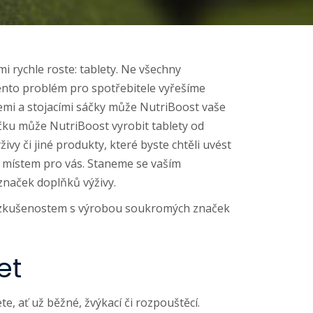
 rychle roste: tablety. Ne všechny
tento problém pro spotřebitele vyřešíme
emi a stojacími sáčky může NutriBoost vaše
ačku může NutriBoost vyrobit tablety od
vy či jiné produkty, které byste chtěli uvést
m místem pro vás. Staneme se vaším
naček doplňků výživy.
 zkušenostem s výrobou soukromých značek
et
e, ať už běžné, žvýkací či rozpouštěcí.