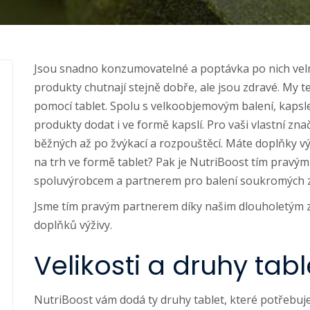
Jsou snadno konzumovatelné a poptávka po nich velmi
produkty chutnají stejně dobře, ale jsou zdravé. My 
pomocí tablet. Spolu s velkoobjemovým balení, kapsl
produkty dodat i ve formě kapslí. Pro vaši vlastní zn
běžných až po žvýkací a rozpouštěcí. Máte doplňky výži
na trh ve formě tablet? Pak je NutriBoost tím pravý
spoluvýrobcem a partnerem pro balení soukromých z
Jsme tím pravým partnerem díky našim dlouholetým
doplňků výživy.
Velikosti a druhy tabl
NutriBoost vám dodá ty druhy tablet, které potřebujet