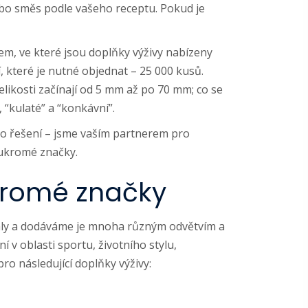
bo směs podle vašeho receptu. Pokud je
rem, ve které jsou doplňky výživy nabízeny
 které je nutné objednat – 25 000 kusů.
elikosti začínají od 5 mm až po 70 mm; co se
, “kulaté” a “konkávní”.
ho řešení – jsme vaším partnerem pro
oukromé značky.
kromé značky
iály a dodáváme je mnoha různým odvětvím a
 v oblasti sportu, životního stylu,
ro následující doplňky výživy: