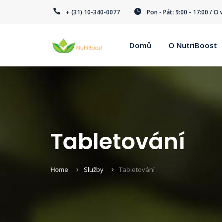
+ (31) 10-340-0077
Pon - Pát: 9:00 - 17:00 / 
Domů
O NutriBoost
Tabletování
Home
Služby
Tabletování