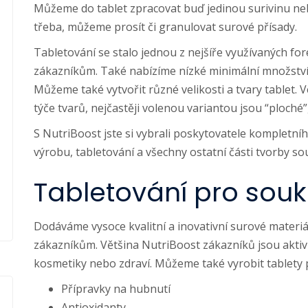
Můžeme do tablet zpracovat buď jedinou surivinu ne
třeba, můžeme prosít či granulovat surové přísady.
Tabletování se stalo jednou z nejšíře využívaných fo
zákazníkům. Také nabízíme nízké minimální množství,
Můžeme také vytvořit různé velikosti a tvary tablet. V
týče tvarů, nejčastěji volenou variantou jsou “ploché”
S NutriBoost jste si vybrali poskytovatele kompletní
výrobu, tabletování a všechny ostatní části tvorby s
Tabletování pro sou
Dodáváme vysoce kvalitní a inovativní surové mater
zákazníkům. Většina NutriBoost zákazníků jsou aktivní
kosmetiky nebo zdraví. Můžeme také vyrobit tablety p
Přípravky na hubnutí
Antioxidanty