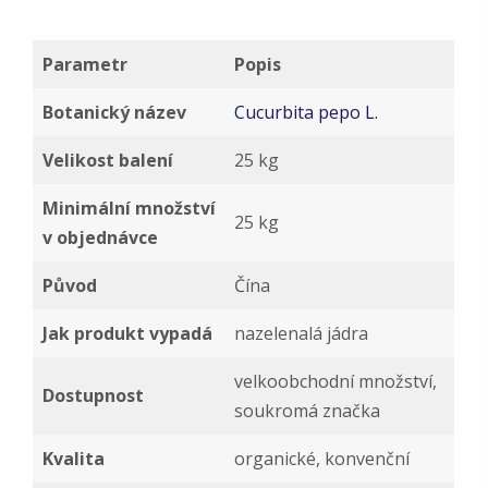
Parametr
Popis
Botanický název
Cucurbita pepo L.
Velikost balení
25 kg
Minimální množství
25 kg
v objednávce
Původ
Čína
Jak produkt vypadá
nazelenalá jádra
velkoobchodní množství,
Dostupnost
soukromá značka
Kvalita
organické, konvenční