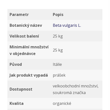
Parametr
Popis
Botanický název
Beta vulgaris L.
Velikost balení
25 kg
Minimální množství
25 kg
v objednávce
Původ
Itálie
Jak produkt vypadá
prášek
velkoobchodní množství,
Dostupnost
soukromá značka
Kvalita
organické