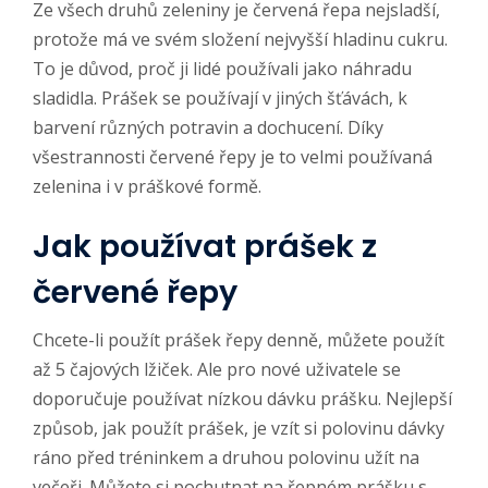
Ze všech druhů zeleniny je červená řepa nejsladší,
protože má ve svém složení nejvyšší hladinu cukru.
To je důvod, proč ji lidé používali jako náhradu
sladidla. Prášek se používají v jiných šťávách, k
barvení různých potravin a dochucení. Díky
všestrannosti červené řepy je to velmi používaná
zelenina i v práškové formě.
Jak používat prášek z
červené řepy
Chcete-li použít prášek řepy denně, můžete použít
až 5 čajových lžiček. Ale pro nové uživatele se
doporučuje používat nízkou dávku prášku. Nejlepší
způsob, jak použít prášek, je vzít si polovinu dávky
ráno před tréninkem a druhou polovinu užít na
večeři. Můžete si pochutnat na řepném prášku s