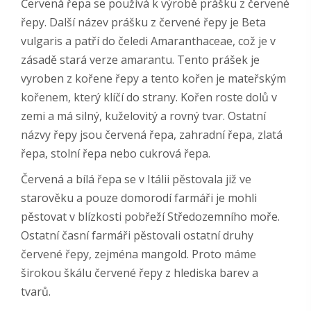
Červená řepa se používá k výrobě prášku z červené
řepy. Další název prášku z červené řepy je Beta
vulgaris a patří do čeledi Amaranthaceae, což je v
zásadě stará verze amarantu. Tento prášek je
vyroben z kořene řepy a tento kořen je mateřským
kořenem, který klíčí do strany. Kořen roste dolů v
zemi a má silný, kuželovitý a rovný tvar. Ostatní
názvy řepy jsou červená řepa, zahradní řepa, zlatá
řepa, stolní řepa nebo cukrová řepa.
Červená a bílá řepa se v Itálii pěstovala již ve
starověku a pouze domorodí farmáři je mohli
pěstovat v blízkosti pobřeží Středozemního moře.
Ostatní časní farmáři pěstovali ostatní druhy
červené řepy, zejména mangold. Proto máme
širokou škálu červené řepy z hlediska barev a
tvarů.